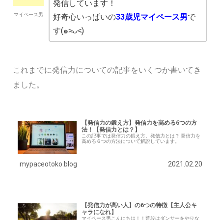
発信しています！
マイペース男
好奇心いっぱいの
33歳児マイペース男
で
す(๑˃̵ᴗ˂̵)
これまでに発信力についての記事をいくつか書いてき
ました。
【発信力の鍛え方】発信力を高める6つの方
法！【発信力とは？】
この記事では発信力の鍛え方、発信力とは？ 発信力を
高める６つの方法について解説しています。
mypaceotoko.blog
2021.02.20
【発信力が高い人】の6つの特徴【主人公キ
ャラになれ】
マイペース男こんにちは！！普段はダンサーをやりな