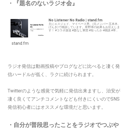
・『題名のないラジオ会』
No Listener No Radio | stand.fm
主にエスジェイ、マイペース男、(元メンバー:五本木、
げんき)で雑談しています。草野球の結果もお伝えしま
す！ #コラボ放送 #題なし軍団 #知ったか #雑談 #草野
球 ●ミニマリストダンサーマイペース男さん 【ラジ
オ】 ミニマリストダンサーの…
stand.fm
ラジオ発信は動画投稿やブログなどに比べると凄く発
信ハードルが低く、ラクに続けられます。
Twitterのような感覚で気軽に発信出来ますし、治安が
凄く良くてアンチコメントなども付きにくいのでSNS
発信初心者にはオススメな環境だと思います。
・自分が普段思ったことをラジオでつぶや