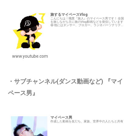
旅するマイペースVlog
こんにちは！職業『旅人』のマイペース男です！ 全国
を旅しながら主に旅のVlog動画などを発信しています
😆 他にはダンサー、ブロガー、ラジオパーソナリティ
もやっています♪ 是非チャンネル登録お願いします(*
´ー｀*) ●各種SNSのフォローも…
www.youtube.com
・サブチャンネル(ダンス動画など) 『マイ
ペース男』
マイペース男
作成した動画を友だち、家族、世界中の人たちと共有