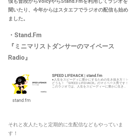
僕も普段からVoicyやらStand.Fmを利用してラジオを
聞いたり、今年からはスタエフでラジオの配信も始め
ました。
・Stand.Fm
『ミニマリストダンサーのマイペース
Radio』
SPEED LIFEHACK | stand.fm
●人生をスピーディに豊かにするための生き抜き方！✨
どうも！ 『SPEED LIFEHACK』のマイペース男です！
このラジオでは、人生をスピーディーに豊かに生き抜
くための考え方や、ライフスタイルについて発信して
います。 最近ではAIについ…
stand.fm
それと友人たちと定期的に生配信などもやっていま
す！