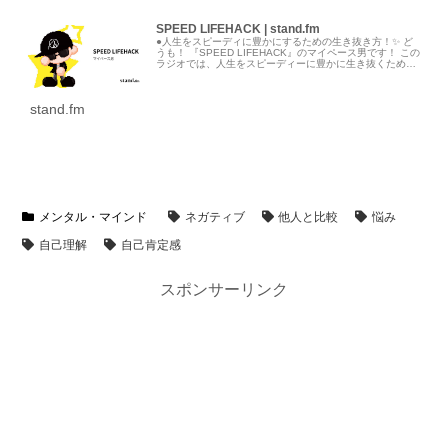
SPEED LIFEHACK | stand.fm
●人生をスピーディに豊かにするための生き抜き方！✨ ど
うも！ 『SPEED LIFEHACK』のマイペース男です！ この
ラジオでは、人生をスピーディーに豊かに生き抜くための
考え方や、ライフスタイルについて発信しています。 最近
ではAIについ...
stand.fm
メンタル・マインド
ネガティブ
他人と比較
悩み
自己理解
自己肯定感
スポンサーリンク