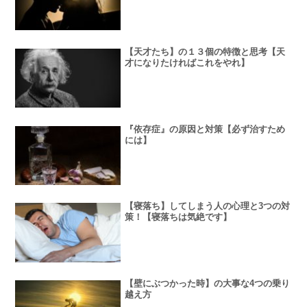
【天才たち】の１３個の特徴と思考【天
才になりたければこれをやれ】
『依存症』の原因と対策【必ず治すため
には】
【寝落ち】してしまう人の心理と3つの対
策！【寝落ちは気絶です】
【壁にぶつかった時】の大事な4つの乗り
越え方