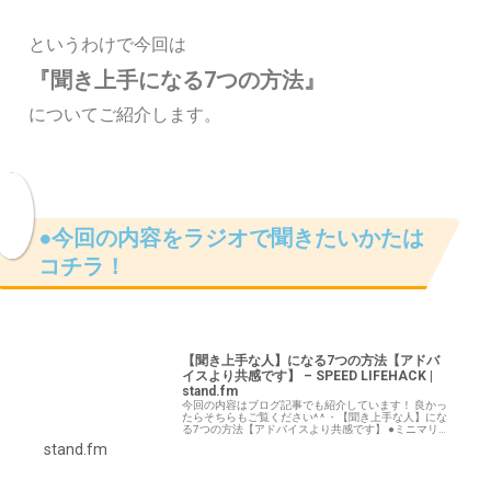
というわけで今回は
『聞き上手になる7つの方法』
についてご紹介します。
●今回の内容をラジオで聞きたいかたは
コチラ！
【聞き上手な人】になる7つの方法【アドバ
イスより共感です】 – SPEED LIFEHACK |
stand.fm
今回の内容はブログ記事でも紹介しています！ 良かっ
たらそちらもご覧ください^ ^ ・【聞き上手な人】にな
る7つの方法【アドバイスより共感です】 ●ミニマリス
トダンサーのマイペース男です！ 普段は踊ったり、ブ
stand.fm
ログを書いたりしています。 『ミニ…