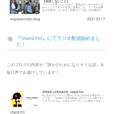
【否定しないこと】
マイペース男こんにちは！！普段はダンサーをやりな
がらミニマリズムや生活に必要なこと、メンタルの事
などを発信しています！好奇心いっぱいの33歳児マイ
ペース男です(๑˃̵ᴗ˂̵)人との会話って面白いですよね。
色々と学べることがあります。 特に今…
mypaceotoko.blog
2021.03.17
『Stand.Fm』にてラジオ配信始めまし
た！
このブログの内容や『誰かのためになりそうな話』を
毎日声でお届けしています！
SPEED LIFEHACK | stand.fm
●人生をスピーディに豊かにするための生き抜き方！✨
どうも！ 『SPEED LIFEHACK』のマイペース男です！
このラジオでは、人生をスピーディーに豊かに生き抜
くための考え方や、ライフスタイルについて発信して
います。 最近ではAIについ…
stand.fm