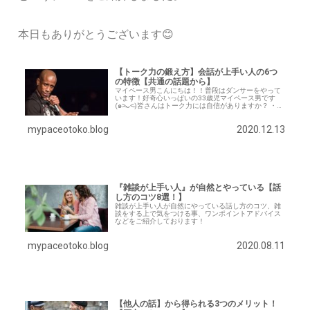
本日もありがとうございます😊
【トーク力の鍛え方】会話が上手い人の6つ
の特徴【共通の話題から】
マイペース男こんにちは！！普段はダンサーをやって
います！好奇心いっぱいの33歳児マイペース男です
(๑˃̵ᴗ˂̵)皆さんはトーク力には自信がありますか？ ・誰
とでもすぐに打ち解けて話せる人・大勢の前でも物怖
じせずに堂々と話せる人 そんな会話や…
mypaceotoko.blog
2020.12.13
『雑談が上手い人』が自然とやっている【話
し方のコツ8選！】
雑談が上手い人が自然にやっている話し方のコツ、雑
談をする上で気をつける事、ワンポイントアドバイス
などをご紹介しております！
mypaceotoko.blog
2020.08.11
【他人の話】から得られる3つのメリット！