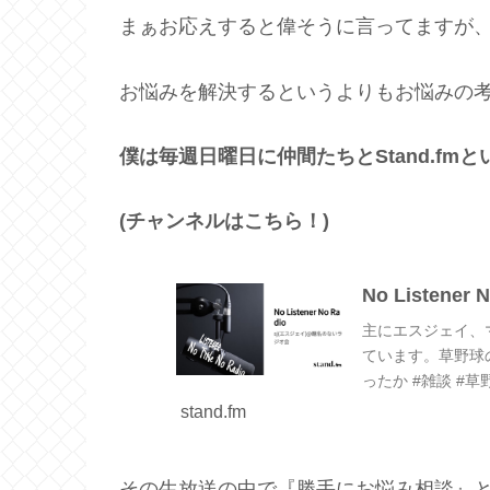
まぁお応えすると偉そうに言ってますが
お悩みを解決するというよりもお悩みの
僕は毎週日曜日に仲間たちと
Stand.fm
と
(
チャンネルはこちら！
)
No Listener N
主にエスジェイ、
ています。草野球の
ったか #雑談 #
オ】 ミニマリストダ
stand.fm
その生放送の中で『勝手にお悩み相談』