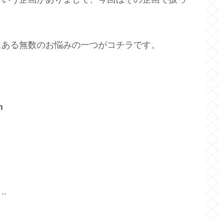
にある無数のお悩みの一つがコチラです。
n
と
..