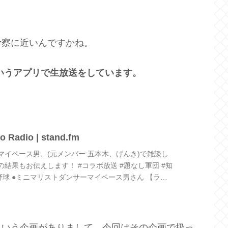
、
考察に近いんですかね。
いうアプリで生放送をしています。
o Radio | stand.fm
マイペース男、(元メンバー:五本木、げんき)で雑談し
結果もお伝えします！ #コラボ放送 #題なし軍団 #知
草野球 ●ミニマリストダンサーマイペース男さん 【ラジ
ンサーの...
という企画がありまして、今回はその企画で扱っ