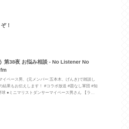
うぞ！
38夜 お悩み相談 - No Listener No
.fm
マイペース男、(元メンバー:五本木、げんき)で雑談し
結果もお伝えします！ #コラボ放送 #題なし軍団 #知
草野球 ●ミニマリストダンサーマイペース男さん 【ラジ
ンサーの...