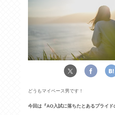
どうもマイペース男です！
今回は『
AO
入試に落ちたとあるプライド